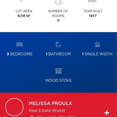
LOT AREA
NUMBER OF
YEAR BUILT
6,118 SF
ROOMS
1977
11
3
BEDROOMS
1
BATHROOM
1
SINGLE WIDTH
WOOD STOVE
MELISSA
PROULX
Real Estate Broker