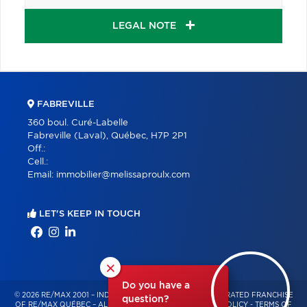
LEGAL NOTE
FABREVILLE
360 boul. Curé-Labelle
Fabreville (Laval), Québec, H7P 2P1
Off.:
Cell.:
Email:
immobilier@melissaproulx.com
LET'S KEEP IN TOUCH
×
Do you have a
© 2026 RE/MAX 2001 – INDEPENDENTLY OWNED AND OPERATED FRANCHISE
question?
OF RE/MAX QUÉBEC – ALL RIGHTS RESERVED -
PRIVACY POLICY
-
TERMS OF