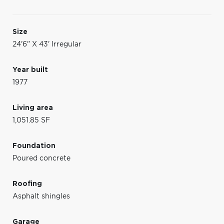
Size
24'6" X 43' Irregular
Year built
1977
Living area
1,051.85 SF
Foundation
Poured concrete
Roofing
Asphalt shingles
Garage