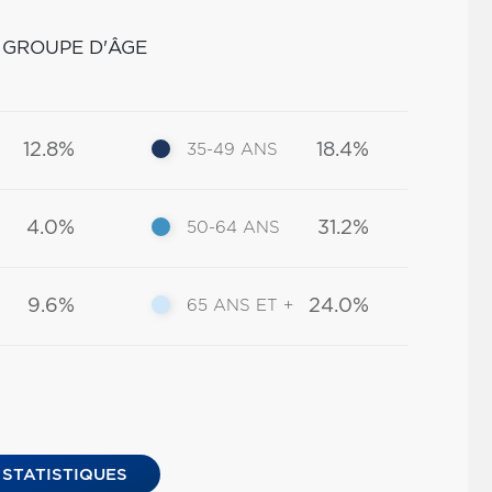
 GROUPE D'ÂGE
12.8%
18.4%
35-49 ANS
4.0%
31.2%
50-64 ANS
9.6%
24.0%
65 ANS ET +
 STATISTIQUES