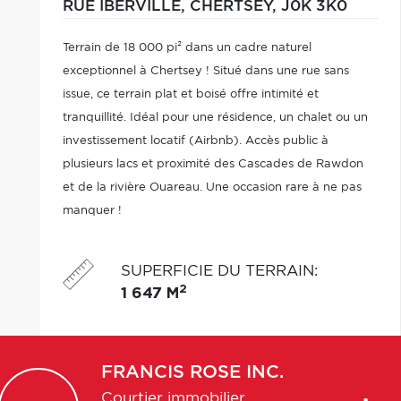
RUE IBERVILLE,
CHERTSEY,
J0K 3K0
Terrain de 18 000 pi² dans un cadre naturel
exceptionnel à Chertsey ! Situé dans une rue sans
issue, ce terrain plat et boisé offre intimité et
tranquillité. Idéal pour une résidence, un chalet ou un
investissement locatif (Airbnb). Accès public à
plusieurs lacs et proximité des Cascades de Rawdon
et de la rivière Ouareau. Une occasion rare à ne pas
manquer !
SUPERFICIE DU TERRAIN
:
2
1 647 M
FRANCIS
ROSE INC.
Courtier immobilier