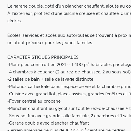
Le garage double, doté d'un plancher chauffant, ajoute au co
À l'extérieur, profitez d'une piscine creusée et chauffée, d'u
cèdres.
Écoles, services et accès aux autoroutes se trouvent à proxim
un atout précieux pour les jeunes familles.
CARACTÉRISTIQUES PRINCIPALES
-Plain-pied construit en 2021 -- 1 400 pi² habitables par étag
-4 chambres à coucher (2 au rez-de-chaussée, 2 au sous-sol)
-2 salles de bain + salle de lavage distincte
-Plafonds cathédrale dans l'espace de vie et la chambre princ
-Cuisine avec grand îlot, places assises, grandes fenêtres et f
-Foyer central au propane
-Plancher chauffant au glycol sur tout le rez-de-chaussée 
-Sous-sol fini avec grande salle familiale, 2 chambres et 1 sall
-Garage double avec plancher chauffant
-Terrain aménagé de plus de 16 000 pi² ceinturé de cèdres