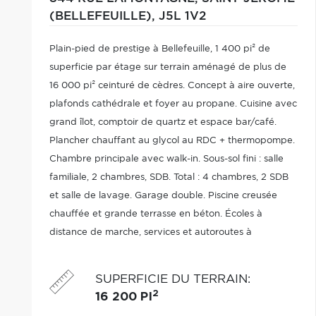
(BELLEFEUILLE),
J5L 1V2
Plain-pied de prestige à Bellefeuille, 1 400 pi² de
superficie par étage sur terrain aménagé de plus de
16 000 pi² ceinturé de cèdres. Concept à aire ouverte,
plafonds cathédrale et foyer au propane. Cuisine avec
grand îlot, comptoir de quartz et espace bar/café.
Plancher chauffant au glycol au RDC + thermopompe.
Chambre principale avec walk-in. Sous-sol fini : salle
familiale, 2 chambres, SDB. Total : 4 chambres, 2 SDB
et salle de lavage. Garage double. Piscine creusée
chauffée et grande terrasse en béton. Écoles à
distance de marche, services et autoroutes à
proximité. Planifier votre visite dès aujourd'hui!
SUPERFICIE DU TERRAIN
:
2
16 200 PI