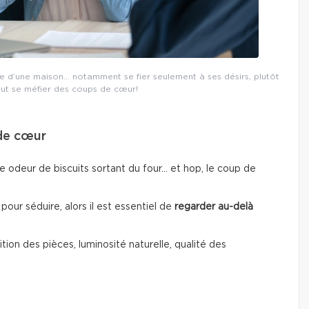
ite d’une maison… notamment se fier seulement à ses désirs, plutôt
faut se méfier des coups de cœur!
 de cœur
 odeur de biscuits sortant du four… et hop, le coup de
our séduire, alors il est essentiel de
regarder au-delà
sition des pièces, luminosité naturelle, qualité des