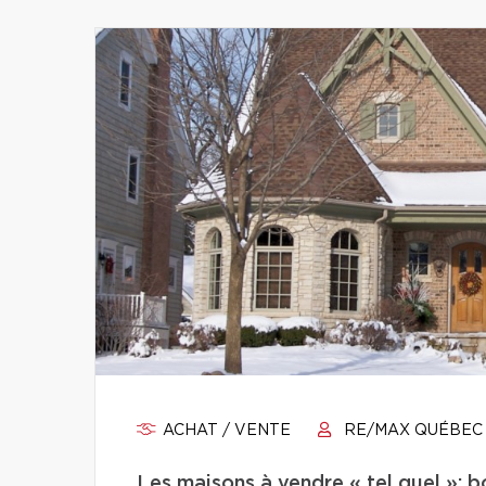
ACHAT / VENTE
RE/MAX QUÉBEC
Les maisons à vendre « tel quel »: b